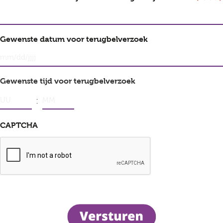
Gewenste datum voor terugbelverzoek
MM
slash
Gewenste tijd voor terugbelverzoek
DD
:
slash
Uren
Minuten
CAPTCHA
JJJJ