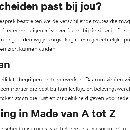
het proces is verlopen en ik kan het
heiden past bij jou?
kantoor van harte aanbevelen.
esprek bespreken we de verschillende routes die moge
of ieder een eigen advocaat beter bij de situatie. I
an begeleiden wij je zorgvuldig in een gerechtelijke p
jen zich kunnen vinden.
en
eilijk te begrijpen en te verwerken. Daarom vinden wi
en manier die past bij hun leeftijd en belevingswerel
aken staan die rust en duidelijkheid geven voor iede
ing in Made van A tot Z
 scheidingsproces: van het eerste adviesgesprek tot 