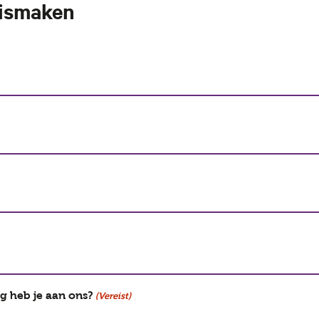
nismaken
ag heb je aan ons?
(Vereist)