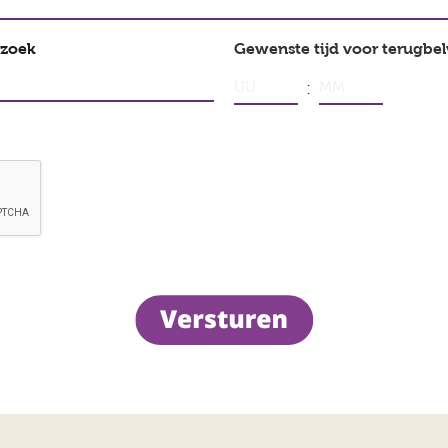
rzoek
Gewenste tijd voor terugbe
:
Uren
Minuten