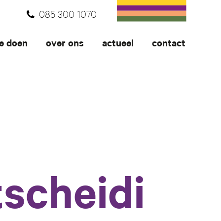
085 300 1070
e doen
over ons
actueel
contact
scheidi