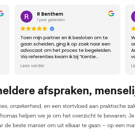
R Benthem
1 jaar geleden
Toen mijn partner en ik besloten om te
W
gaan scheiden, ging ik op zoek naar een
o
advocaat om het proces te begeleiden.
A
Via referenties kwam ik bij “Kentie
v
Thomas – Kantoor voor familierecht”
e
Lees verder
L
terecht, waar ik door mr. Anouk Thomas
b
werd bijgestaan. Haar uitspraak die op de
t
site staat: “Mensen echt willen helpen
s
vanuit ons hart” blijkt volledig te kloppen.
heldere afspraken, mensel
Ze is een heel vriendelijk, maar ook
empathisch persoon die snel de kern van
es, onzekerheid, en een stortvloed aan praktische za
zaak begrijpt en dan naar oplossingen
zoekt om het proces weer een stap
Thomas helpen we je om het overzicht te bewaren. Je 
verder te brengen. Trefwoorden zijn:
r de beste manier om uit elkaar te gaan – op een manie
adequaat, snel en duidelijk.
Ik ben heel tevreden hoe door haar hulp