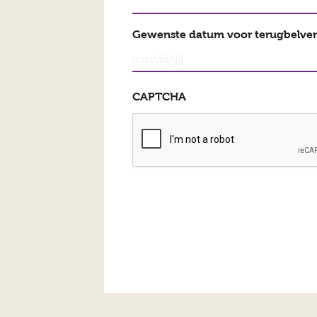
Gewenste datum voor terugbelve
MM
slash
CAPTCHA
DD
slash
JJJJ