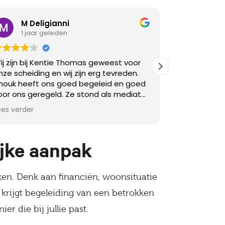
M Deligianni
M Wi
1 jaar geleden
2 jaa
ij zijn bij Kentie Thomas geweest voor
Zeer tevred
nze scheiding en wij zijn erg tevreden.
Anouk Thom
nouk heeft ons goed begeleid en goed
oor ons geregeld. Ze stond als mediator
rg neutral voor ons beide waardoor ze
ees verder
eide kanten goed geholpen heeft door
e luisteren en ons in dit proces aan te
turen.
ijke aanpak
ken. Denk aan financiën, woonsituatie
krijgt begeleiding van een betrokken
r die bij jullie past.