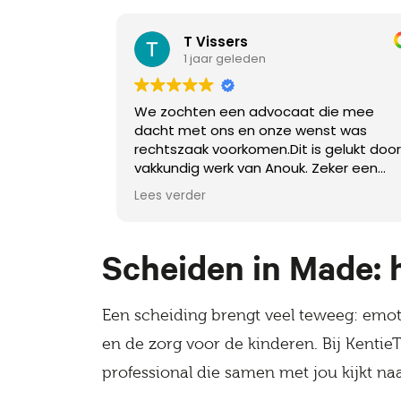
T Vissers
1 jaar geleden
We zochten een advocaat die mee
dacht met ons en onze wenst was
rechtszaak voorkomen.Dit is gelukt door
vakkundig werk van Anouk. Zeker een
aanrader als je een advocaat zoekt die
Lees verder
met je mee denkt.
Scheiden in Made: 
Een scheiding brengt veel teweeg: emoti
en de zorg voor de kinderen. Bij Kentie
professional die samen met jou kijkt naa